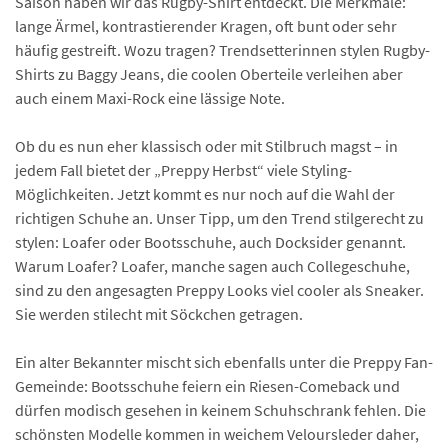
Saison haben wir das Rugby-Shirt entdeckt. Die Merkmale:
lange Ärmel, kontrastierender Kragen, oft bunt oder sehr
häufig gestreift. Wozu tragen? Trendsetterinnen stylen Rugby-
Shirts zu Baggy Jeans, die coolen Oberteile verleihen aber
auch einem Maxi-Rock eine lässige Note.
Ob du es nun eher klassisch oder mit Stilbruch magst – in
jedem Fall bietet der „Preppy Herbst“ viele Styling-
Möglichkeiten. Jetzt kommt es nur noch auf die Wahl der
richtigen Schuhe an. Unser Tipp, um den Trend stilgerecht zu
stylen: Loafer oder Bootsschuhe, auch Docksider genannt.
Warum Loafer? Loafer, manche sagen auch Collegeschuhe,
sind zu den angesagten Preppy Looks viel cooler als Sneaker.
Sie werden stilecht mit Söckchen getragen.
Ein alter Bekannter mischt sich ebenfalls unter die Preppy Fan-
Gemeinde: Bootsschuhe feiern ein Riesen-Comeback und
dürfen modisch gesehen in keinem Schuhschrank fehlen. Die
schönsten Modelle kommen in weichem Veloursleder daher,