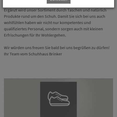
Ergänzt wird unser Sortiment durch Taschen und natürlich
Produkte rund um den Schuh. Damit Sie sich bei uns auch
wohlfühlen haben wir nicht nur kompetentes und
qualifiziertes Personal, sondern sorgen auch mit kleinen
Erfrischungen für Ihr Wohlergehen.
Wir würden uns freuen Sie bald bei uns begrüßen zu dürfen!
Ihr Team vom Schuhhaus Brinker