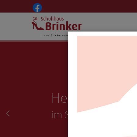
Herzlich Will
im Schuhhaus Brin