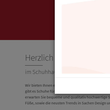
Herzlich willkommen
im Schuhhaus Brinker.
Wir bieten Ihnen ein breit gefächertes Sortiment a
gibt es Schuhe für die ganze Familie, mit einer gr
erwarten Sie bequeme und qualitativ hochwertige Sc
Füße, sowie die neusten Trends in Sachen Design u