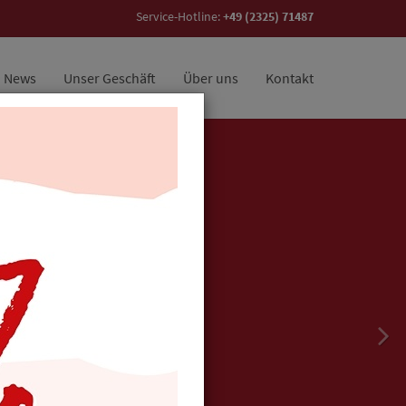
Service-Hotline:
+49 (2325) 71487
News
Unser Geschäft
Über uns
Kontakt