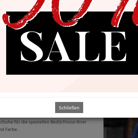
n Damen-, Herren- und Kinderschuhen. Bei uns
Schließen
oßen Auswahl an bekannten Marken. Es
huhe für die speziellen Bedürfnisse Ihrer
nd Farbe.