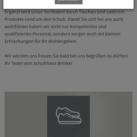
Ergänzt wird unser Sortiment durch Taschen und natürlich
Produkte rund um den Schuh. Damit Sie sich bei uns auch
wohlfühlen haben wir nicht nur kompetentes und
qualifiziertes Personal, sondern sorgen auch mit kleinen
Erfrischungen für Ihr Wohlergehen.
Wir würden uns freuen Sie bald bei uns begrüßen zu dürfen!
Ihr Team vom Schuhhaus Brinker