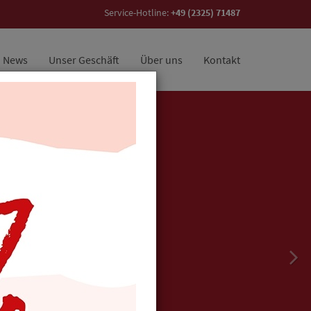
Service-Hotline:
+49 (2325) 71487
News
Unser Geschäft
Über uns
Kontakt