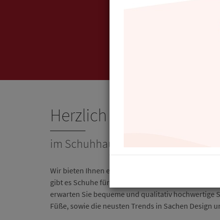
Herzlich willkommen
im Schuhhaus Brinker.
Wir bieten Ihnen ein breit gefächertes Sortiment a
gibt es Schuhe für die ganze Familie, mit einer gr
erwarten Sie bequeme und qualitativ hochwertige Sc
Füße, sowie die neusten Trends in Sachen Design u