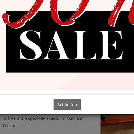
n Damen-, Herren- und Kinderschuhen. Bei uns
Schließen
oßen Auswahl an bekannten Marken. Es
huhe für die speziellen Bedürfnisse Ihrer
nd Farbe.