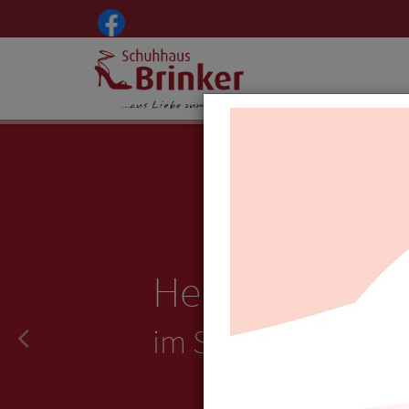
Herzlich Will
im Schuhhaus Brin